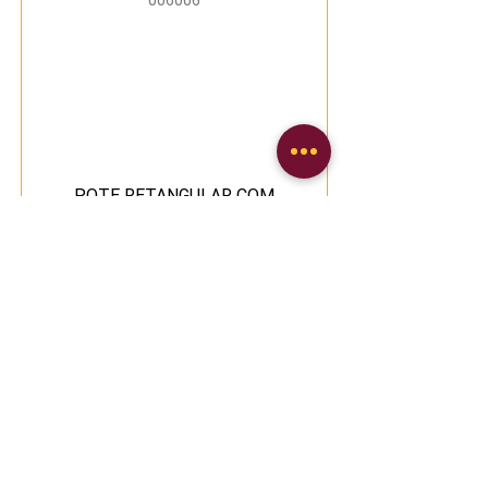
006006
POTE RETANGULAR COM
TAMPA PRAFESTA
VER PRODUTO
021831
PRATO DE PLÁSTICO