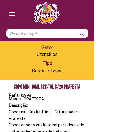
Setor
Utensílios
Tipo
Copos e Taças
COPO MINI 10ML CRISTAL C/20 PRAFESTA
Ref:
005998
Marca:
PRAFESTA
Descrição:
Copo mini Cristal 10ml – 20 unidades -
Prafesta
Copo redondo cristal ideal para doces de
colher e degustação de bebidas.