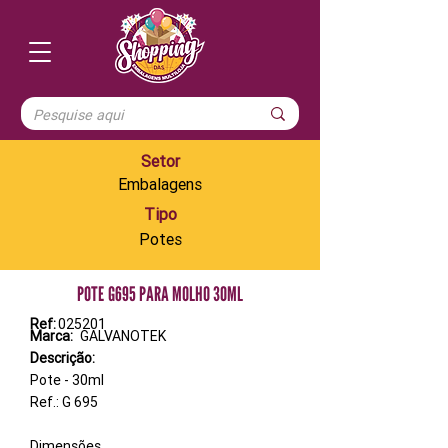
Setor
Embalagens
Tipo
Potes
POTE G695 PARA MOLHO 30ML
Ref:
025201
Marca:
GALVANOTEK
Descrição:
Pote - 30ml
Ref.: G 695
Dimensões