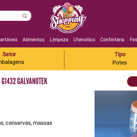
artáveis
Alimentos
Limpeza
Utensílios
Confeitaria
Fes
Setor
Tipo
balagens
Potes
N G1432 GALVANOTEK
os, conservas, massas