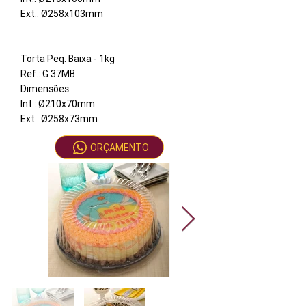
Ext.: Ø258x103mm
Torta Peq. Baixa - 1kg
Ref.: G 37MB
Dimensões
Int.: Ø210x70mm
Ext.: Ø258x73mm
ORÇAMENTO