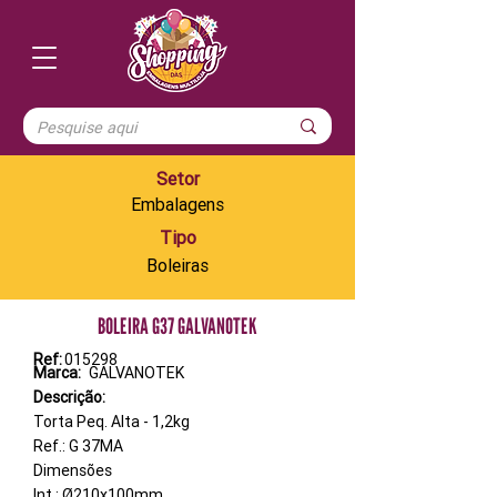
Setor
Embalagens
Tipo
Boleiras
BOLEIRA G37 GALVANOTEK
Ref:
015298
Marca:
GALVANOTEK
Descrição:
Torta Peq. Alta - 1,2kg
Ref.: G 37MA
Dimensões
Int.: Ø210x100mm