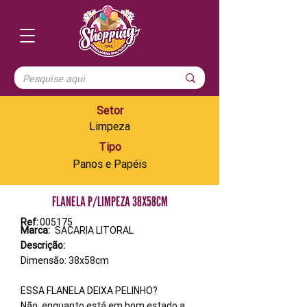
Setor
Limpeza
Tipo
Panos e Papéis
FLANELA P/LIMPEZA 38X58CM
Ref:
005175
Marca:
SACARIA LITORAL
Descrição:
Dimensão: 38x58cm
ESSA FLANELA DEIXA PELINHO?
Não, enquanto está em bom estado a