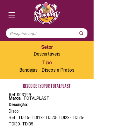
Setor
Descartáveis
Tipo
Bandejas - Discos e Pratos
DISCO DE ISOPOR TOTALPLAST
Ref:
003199
Marca:
TOTALPLAST
Descrição:
Disco
Ref:. TDI15- TDI18- TDI20- TDI23- TDI25-
TDI30- TDI35