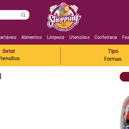
artáveis
Alimentos
Limpeza
Utensílios
Confeitaria
Fes
Setor
Tipo
tensílios
Formas
N